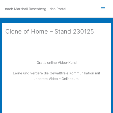
Zum
Inhalt
nach Marshall Rosenberg - das Portal
Main
springen
Men
Clone of Home – Stand 230125
Herzlich Willkommen beim gemeinnützigen
Verein Muutos e.V.
Gratis online Video-Kurs!
Lerne und vertiefe die Gewaltfreie Kommunikation mit
unserem Video – Onlinekurs: