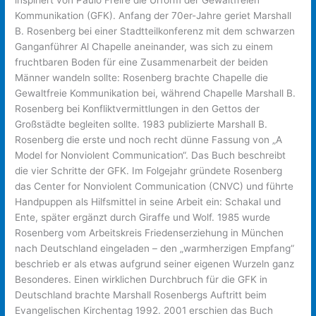
Kommunikation (GFK). Anfang der 70er-Jahre geriet Marshall
B. Rosenberg bei einer Stadtteilkonferenz mit dem schwarzen
Ganganführer Al Chapelle aneinander, was sich zu einem
fruchtbaren Boden für eine Zusammenarbeit der beiden
Männer wandeln sollte: Rosenberg brachte Chapelle die
Gewaltfreie Kommunikation bei, während Chapelle Marshall B.
Rosenberg bei Konfliktvermittlungen in den Gettos der
Großstädte begleiten sollte. 1983 publizierte Marshall B.
Rosenberg die erste und noch recht dünne Fassung von „A
Model for Nonviolent Communication“. Das Buch beschreibt
die vier Schritte der GFK. Im Folgejahr gründete Rosenberg
das Center for Nonviolent Communication (CNVC) und führte
Handpuppen als Hilfsmittel in seine Arbeit ein: Schakal und
Ente, später ergänzt durch Giraffe und Wolf. 1985 wurde
Rosenberg vom Arbeitskreis Friedenserziehung in München
nach Deutschland eingeladen – den „warmherzigen Empfang“
beschrieb er als etwas aufgrund seiner eigenen Wurzeln ganz
Besonderes. Einen wirklichen Durchbruch für die GFK in
Deutschland brachte Marshall Rosenbergs Auftritt beim
Evangelischen Kirchentag 1992. 2001 erschien das Buch