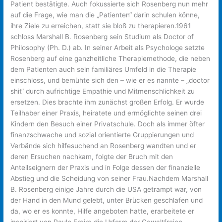
Patient bestätigte. Auch fokussierte sich Rosenberg nun mehr
auf die Frage, wie man die „Patienten“ darin schulen könne,
ihre Ziele zu erreichen, statt sie bloß zu therapieren.1961
schloss Marshall B. Rosenberg sein Studium als Doctor of
Philosophy (Ph. D.) ab. In seiner Arbeit als Psychologe setzte
Rosenberg auf eine ganzheitliche Therapiemethode, die neben
dem Patienten auch sein familiäres Umfeld in die Therapie
einschloss, und bemühte sich den – wie er es nannte – „doctor
shit“ durch aufrichtige Empathie und Mitmenschlichkeit zu
ersetzen. Dies brachte ihm zunächst großen Erfolg. Er wurde
Teilhaber einer Praxis, heiratete und ermöglichte seinen drei
Kindern den Besuch einer Privatschule. Doch als immer öfter
finanzschwache und sozial orientierte Gruppierungen und
Verbände sich hilfesuchend an Rosenberg wandten und er
deren Ersuchen nachkam, folgte der Bruch mit den
Anteilseignern der Praxis und in Folge dessen der finanzielle
Abstieg und die Scheidung von seiner Frau.Nachdem Marshall
B. Rosenberg einige Jahre durch die USA getrampt war, von
der Hand in den Mund gelebt, unter Brücken geschlafen und
da, wo er es konnte, Hilfe angeboten hatte, erarbeitete er
inspiriert von Paulo Freire die Urform der Gewaltfreien