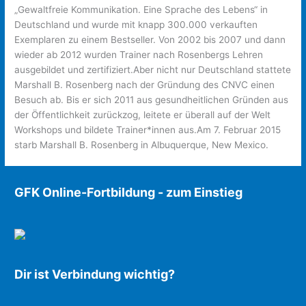
„Gewaltfreie Kommunikation. Eine Sprache des Lebens“ in
Deutschland und wurde mit knapp 300.000 verkauften
Exemplaren zu einem Bestseller. Von 2002 bis 2007 und dann
wieder ab 2012 wurden Trainer nach Rosenbergs Lehren
ausgebildet und zertifiziert.Aber nicht nur Deutschland stattete
Marshall B. Rosenberg nach der Gründung des CNVC einen
Besuch ab. Bis er sich 2011 aus gesundheitlichen Gründen aus
der Öffentlichkeit zurückzog, leitete er überall auf der Welt
Workshops und bildete Trainer*innen aus.Am 7. Februar 2015
starb Marshall B. Rosenberg in Albuquerque, New Mexico.
GFK Online-Fortbildung - zum Einstieg
Dir ist Verbindung wichtig?