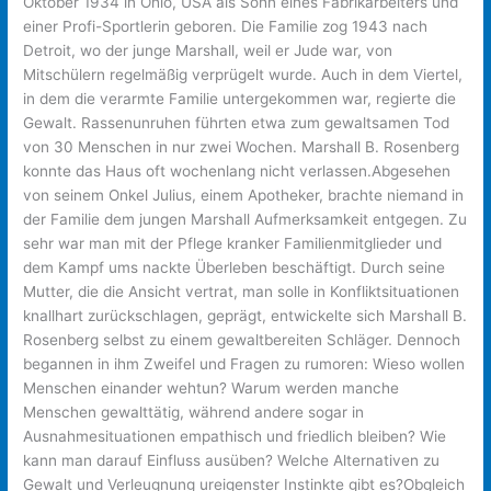
Oktober 1934 in Ohio, USA als Sohn eines Fabrikarbeiters und
einer Profi-Sportlerin geboren. Die Familie zog 1943 nach
Detroit, wo der junge Marshall, weil er Jude war, von
Mitschülern regelmäßig verprügelt wurde. Auch in dem Viertel,
in dem die verarmte Familie untergekommen war, regierte die
Gewalt. Rassenunruhen führten etwa zum gewaltsamen Tod
von 30 Menschen in nur zwei Wochen. Marshall B. Rosenberg
konnte das Haus oft wochenlang nicht verlassen.Abgesehen
von seinem Onkel Julius, einem Apotheker, brachte niemand in
der Familie dem jungen Marshall Aufmerksamkeit entgegen. Zu
sehr war man mit der Pflege kranker Familienmitglieder und
dem Kampf ums nackte Überleben beschäftigt. Durch seine
Mutter, die die Ansicht vertrat, man solle in Konfliktsituationen
knallhart zurückschlagen, geprägt, entwickelte sich Marshall B.
Rosenberg selbst zu einem gewaltbereiten Schläger. Dennoch
begannen in ihm Zweifel und Fragen zu rumoren: Wieso wollen
Menschen einander wehtun? Warum werden manche
Menschen gewalttätig, während andere sogar in
Ausnahmesituationen empathisch und friedlich bleiben? Wie
kann man darauf Einfluss ausüben? Welche Alternativen zu
Gewalt und Verleugnung ureigenster Instinkte gibt es?Obgleich