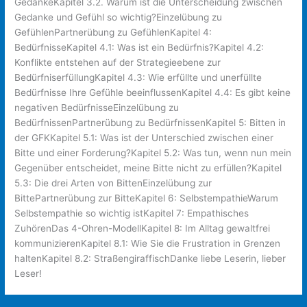
GedankeKapitel 3.2. Warum ist die Unterscheidung zwischen
Gedanke und Gefühl so wichtig?Einzelübung zu
GefühlenPartnerübung zu GefühlenKapitel 4:
BedürfnisseKapitel 4.1: Was ist ein Bedürfnis?Kapitel 4.2:
Konflikte entstehen auf der Strategieebene zur
BedürfniserfüllungKapitel 4.3: Wie erfüllte und unerfüllte
Bedürfnisse Ihre Gefühle beeinflussenKapitel 4.4: Es gibt keine
negativen BedürfnisseEinzelübung zu
BedürfnissenPartnerübung zu BedürfnissenKapitel 5: Bitten in
der GFKKapitel 5.1: Was ist der Unterschied zwischen einer
Bitte und einer Forderung?Kapitel 5.2: Was tun, wenn nun mein
Gegenüber entscheidet, meine Bitte nicht zu erfüllen?Kapitel
5.3: Die drei Arten von BittenEinzelübung zur
BittePartnerübung zur BitteKapitel 6: SelbstempathieWarum
Selbstempathie so wichtig istKapitel 7: Empathisches
ZuhörenDas 4-Ohren-ModellKapitel 8: Im Alltag gewaltfrei
kommunizierenKapitel 8.1: Wie Sie die Frustration in Grenzen
haltenKapitel 8.2: StraßengiraffischDanke liebe Leserin, lieber
Leser!