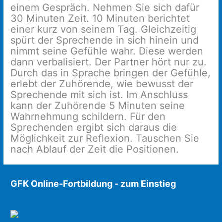
einem Gespräch. Nehmen Sie sich dafür
30 Minuten Zeit. 10 Minuten berichtet
einer kurz von seinem Tag. Gleichzeitig
spürt der Sprechende in sich hinein und
nimmt seine Gefühle wahr. Diese werden
dann verbalisiert. Der Partner hört nur zu.
Durch das in Sprache bringen der Gefühle,
erlebt der Zuhörende, wie bewusst der
Sprechende mit sich ist. Im Anschluss
kann der Zuhörende 5 Minuten seine
Wahrnehmung schildern. Für den
Sprechenden ergibt sich daraus die
Möglichkeit zur Reflexion. Tauschen Sie
nach Ablauf der Zeit die Positionen.
GFK Online-Fortbildung - zum Einstieg