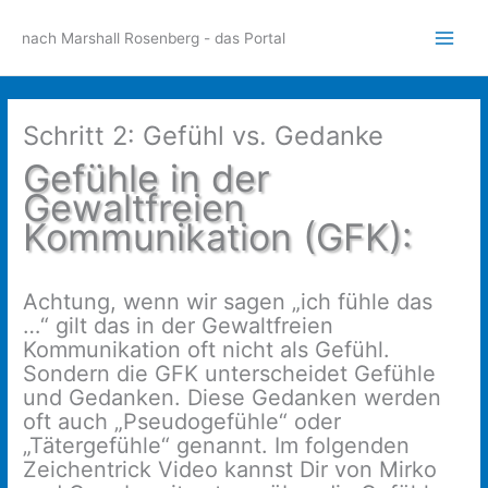
Zum
Inhalt
nach Marshall Rosenberg - das Portal
Main
springen
Men
Schritt 2: Gefühl vs. Gedanke
​Gefühle in der
Gewaltfreien
Kommunikation (GFK):
Achtung, wenn wir sagen „ich fühle das
…“ gilt das in der Gewaltfreien
Kommunikation oft nicht als Gefühl.
Sondern die GFK unterscheidet Gefühle
und Gedanken. Diese Gedanken werden
oft auch „Pseudogefühle“ oder
„Tätergefühle“ genannt. Im folgenden
Zeichentrick Video kannst Dir von Mirko